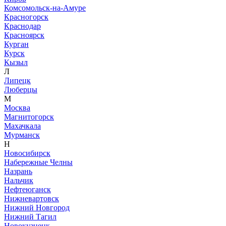
Комсомольск-на-Амуре
Красногорск
Краснодар
Красноярск
Курган
Курск
Кызыл
Л
Липецк
Люберцы
М
Москва
Магнитогорск
Махачкала
Мурманск
Н
Новосибирск
Набережные Челны
Назрань
Нальчик
Нефтеюганск
Нижневартовск
Нижний Новгород
Нижний Тагил
Новокузнецк