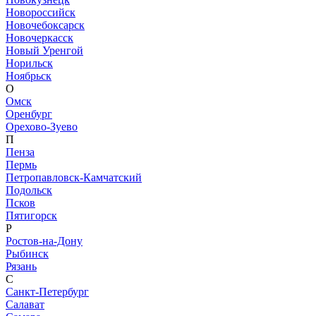
Новороссийск
Новочебоксарск
Новочеркасск
Новый Уренгой
Норильск
Ноябрьск
О
Омск
Оренбург
Орехово-Зуево
П
Пенза
Пермь
Петропавловск-Камчатский
Подольск
Псков
Пятигорск
Р
Ростов-на-Дону
Рыбинск
Рязань
С
Санкт-Петербург
Салават