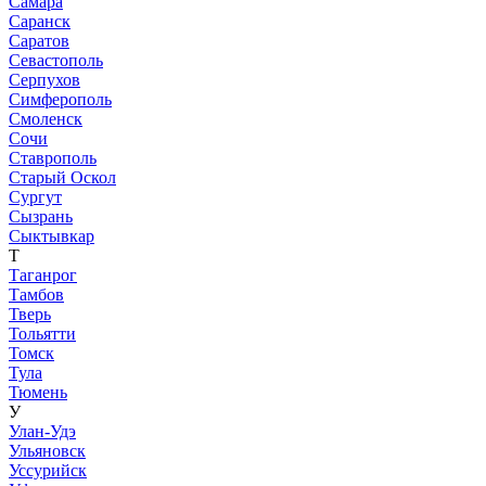
Самара
Саранск
Саратов
Севастополь
Серпухов
Симферополь
Смоленск
Сочи
Ставрополь
Старый Оскол
Сургут
Сызрань
Сыктывкар
Т
Таганрог
Тамбов
Тверь
Тольятти
Томск
Тула
Тюмень
У
Улан-Удэ
Ульяновск
Уссурийск