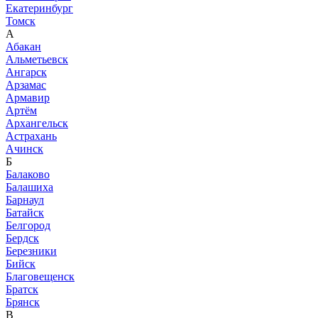
Екатеринбург
Томск
А
Абакан
Альметьевск
Ангарск
Арзамас
Армавир
Артём
Архангельск
Астрахань
Ачинск
Б
Балаково
Балашиха
Барнаул
Батайск
Белгород
Бердск
Березники
Бийск
Благовещенск
Братск
Брянск
В