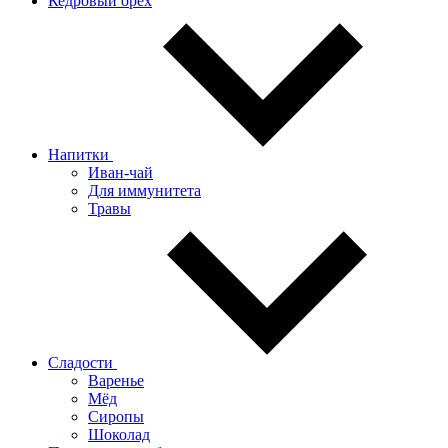
Кедровый орех
Напитки
Иван-чай
Для иммунитета
Травы
Сладости
Варенье
Мёд
Сиропы
Шоколад