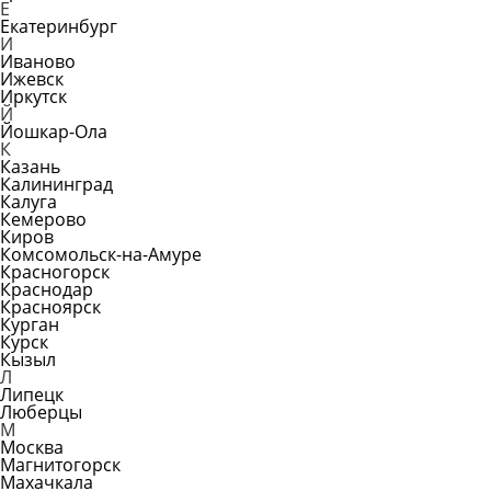
Е
Екатеринбург
И
Иваново
Ижевск
Иркутск
Й
Йошкар-Ола
К
Казань
Калининград
Калуга
Кемерово
Киров
Комсомольск-на-Амуре
Красногорск
Краснодар
Красноярск
Курган
Курск
Кызыл
Л
Липецк
Люберцы
М
Москва
Магнитогорск
Махачкала