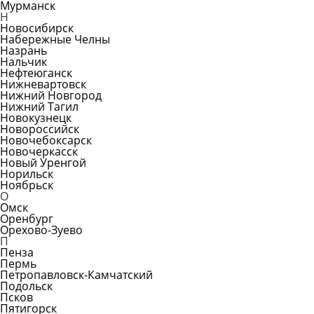
Мурманск
Н
Новосибирск
Набережные Челны
Назрань
Нальчик
Нефтеюганск
Нижневартовск
Нижний Новгород
Нижний Тагил
Новокузнецк
Новороссийск
Новочебоксарск
Новочеркасск
Новый Уренгой
Норильск
Ноябрьск
О
Омск
Оренбург
Орехово-Зуево
П
Пенза
Пермь
Петропавловск-Камчатский
Подольск
Псков
Пятигорск