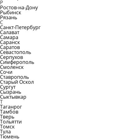
Р
Ростов-на-Дону
Рыбинск
Рязань
С
Санкт-Петербург
Салават
Самара
Саранск
Саратов
Севастополь
Серпухов
Симферополь
Смоленск
Сочи
Ставрополь
Старый Оскол
Сургут
Сызрань
Сыктывкар
Т
Таганрог
Тамбов
Тверь
Тольятти
Томск
Тула
Тюмень