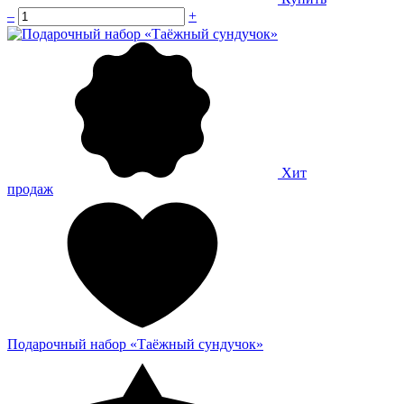
–
+
Хит
продаж
Подарочный набор «Таёжный сундучок»