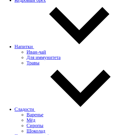
Кедровый орех
Напитки
Иван-чай
Для иммунитета
Травы
Сладости
Варенье
Мёд
Сиропы
Шоколад